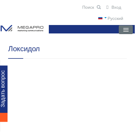
Вход
Русский
Локсидол
ГЛАВНАЯ
О КОМПАНИИ
НОВОСТИ
Задать вопрос
ПРЕПАРАТЫ
НАУЧНЫЕ ПУБЛИКАЦИИ
ПАРТНЕРЫ